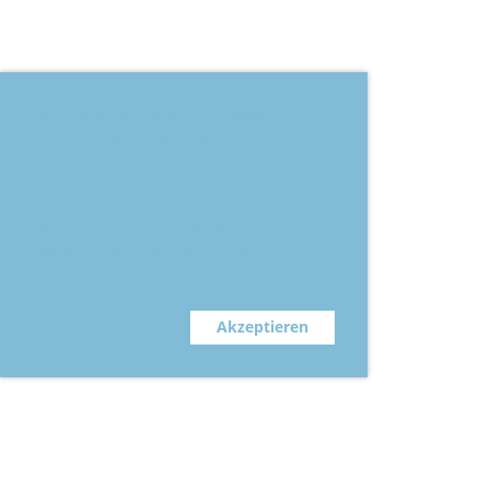
Diese Website verwendet Cookies.
Nähere Informationen dazu und zu Ihren
Rechten als Benutzer finden Sie in
unserer Datenschutzerklärung. Klicken
Sie auf "Akzeptieren" um Cookies zu
akzeptieren und unsere Website
vollumfänglich einsehen zu können.
Mehr Infos
Ablehnen
Akzeptieren