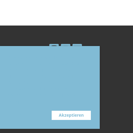
Diese Website verwendet Cookies.
Nähere Informationen dazu und zu Ihren
Rechten als Benutzer finden Sie in
© Tennisclub Teublitz e.V.
unserer Datenschutzerklärung. Klicken
Erstellt mit ClubDesk Vereinssoftware
Sie auf "Akzeptieren" um Cookies zu
akzeptieren und unsere Website
vollumfänglich einsehen zu können.
Mehr Infos
Impressum
Datenschutz
Ablehnen
Akzeptieren